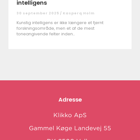
intelligens
30 september 2025 /
Kasperq Holm
Kunstig intelligens er ikke længere et fjernt
forskningsområde, men et af de mest
toneangivende felter inden...
Adresse