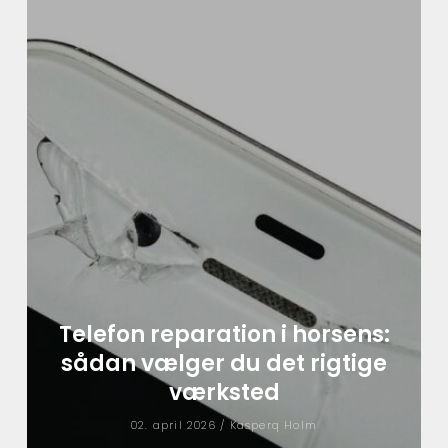
Telefon reparation i horsens:
sådan vælger du det rigtige
værksted
02. april 2026 /
Kasperq Holm