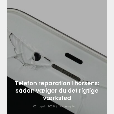
Telefon reparation i horsens:
sådan vælger du det rigtige
værksted
02. april 2026 /
Kasperq Holm