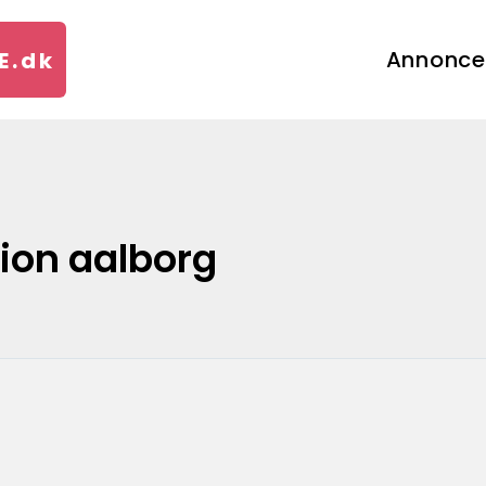
Annonce
E.
dk
tion aalborg